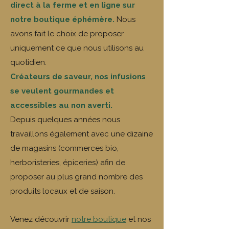
direct à la ferme et en ligne sur
notre boutique éphémère.
Nous
avons fait le choix de proposer
uniquement ce que nous utilisons au
quotidien.
Créateurs de saveur, nos infusions
se veulent gourmandes et
accessibles au non averti.
​Depuis quelques années nous
travaillons également avec une dizaine
de magasins (commerces bio,
herboristeries, épiceries) afin de
proposer au plus grand nombre des
produits locaux et de saison.
​Venez découvrir
notre boutique
et nos