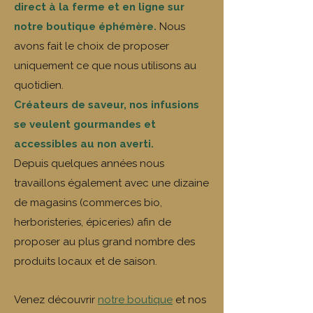
direct à la ferme et en ligne sur
notre boutique éphémère.
Nous
avons fait le choix de proposer
uniquement ce que nous utilisons au
quotidien.
Créateurs de saveur, nos infusions
se veulent gourmandes et
accessibles au non averti.
​Depuis quelques années nous
travaillons également avec une dizaine
de magasins (commerces bio,
herboristeries, épiceries) afin de
proposer au plus grand nombre des
produits locaux et de saison.
​Venez découvrir
notre boutique
et nos