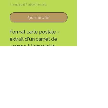
Il ne reste que 4 article(s) en stock
Ajouter au panier
Format carte postale -
extrait d'un carnet de
voyage à l'aquarelle
Maylis est une artiste
locale qui a fait le chemin
en 2019 et hospitalière
depuis plusieurs saisons
à L'Arche de Gabriel